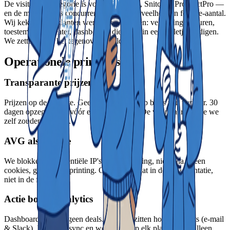
De visitor-ID-categorie is vol — Leadinfo, Snitcher, ProspectPro —
en de meeste tools concurreren op datahoeveelheid en feature-aantal.
Wij keken waar klanten werkelijk afhaakten: verrassingsfacturen,
toestemmingstheater, dashboards die nooit in een belletje eindigen.
We zetten in op het tegenovergestelde.
Operationele principes
Transparante prijzen
Prijzen op de website. Geen verrassingen op basis van verkeer. 30
dagen opzegtermijn vóór elke verlenging. De voorwaarden die we
zelf zouden tekenen.
AVG als feature
We blokkeren residentiële IP's vóór verrijking, niet erna. Geen
cookies, geen fingerprinting. Onze LIA staat in de documentatie,
niet in de footer.
Actie boven analytics
Dashboards sluiten geen deals. Daarom zitten hot-lead-alerts (e-mail
& Slack), HubSpot-sync en webhooks op elk plan — niet alleen