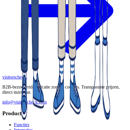
visitorscheck
.
B2B-bezoekeridentificatie zonder cookies. Transparante prijzen,
direct inzetbaar.
info@visitorscheck.com
Product
Functies
Integraties