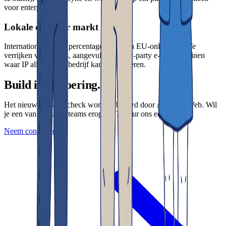
voor enterprise.
Lokale data per markt
Internationale matchpercentages verslaan EU-only tools. We
verrijken via ipapi.is, aangevuld met first-party e-maildomeinen
waar IP alleen geen bedrijf kan identificeren.
Build in uitvoering.
Het nieuwe Visitorscheck wordt gebouwd door Allround Web. Wil
je een van de eerste teams erop zijn? Stuur ons een bericht.
Neem contact op