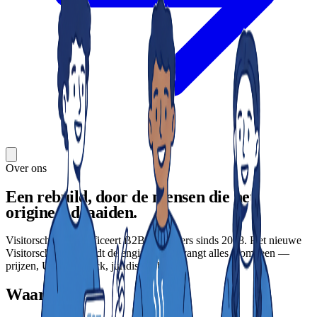
Over ons
Een rebuild, door de mensen die het
origineel draaiden.
Visitorscheck identificeert B2B-bezoekers sinds 2018. Het nieuwe
Visitorscheck behoudt de engine en vervangt alles eromheen —
prijzen, UX, datastack, juridische basis.
Waarom nu?